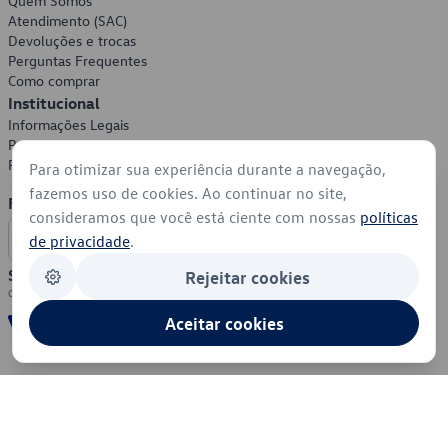
Quem Somos
Atendimento (SAC)
Devoluções e trocas
Perguntas Frequentes
Como comprar
Institucional
Informações Legais
Política de Privacidade
Política de Cookies
Para otimizar sua experiência durante a navegação,
fazemos uso de cookies. Ao continuar no site,
Formas de Pagamento
consideramos que você está ciente com nossas
políticas
de privacidade
.
Segurança
Rejeitar cookies
Aceitar cookies
© 2026 - Volkswagen do Brasil - Todos os direitos reservados