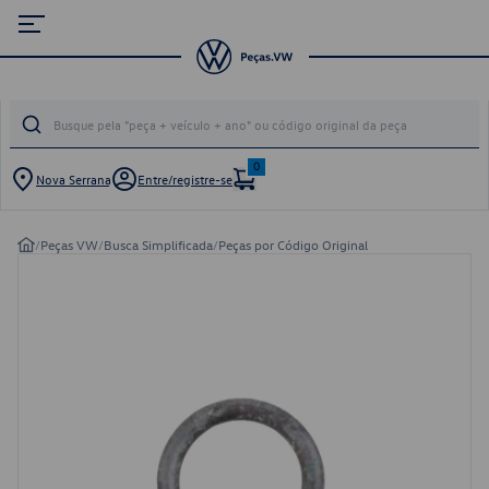
0
Nova Serrana
Entre/registre-se
/
Peças VW
/
Busca Simplificada
/
Peças por Código Original