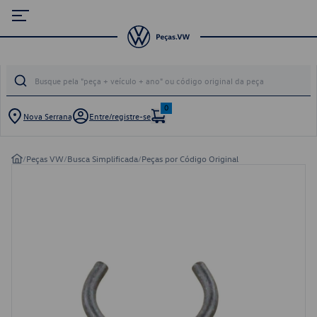
0
Nova Serrana
Entre/registre-se
/
Peças VW
/
Busca Simplificada
/
Peças por Código Original