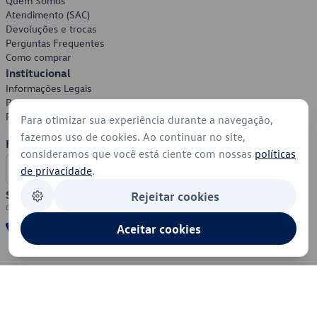
Quem Somos
Atendimento (SAC)
Devoluções e trocas
Perguntas Frequentes
Como comprar
Institucional
Informações Legais
Política de Privacidade
Política de Cookies
Para otimizar sua experiência durante a navegação,
fazemos uso de cookies. Ao continuar no site,
Formas de Pagamento
consideramos que você está ciente com nossas
políticas
de privacidade
.
Segurança
Rejeitar cookies
Aceitar cookies
© 2026 - Volkswagen do Brasil - Todos os direitos reservados