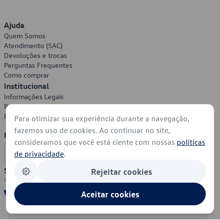
Ajuda
Quem Somos
Atendimento (SAC)
Devoluções e trocas
Perguntas Frequentes
Como comprar
Institucional
Informações Legais
Política de Privacidade
Política de Cookies
Para otimizar sua experiência durante a navegação,
fazemos uso de cookies. Ao continuar no site,
Formas de Pagamento
consideramos que você está ciente com nossas
políticas
de privacidade
.
Segurança
Rejeitar cookies
Aceitar cookies