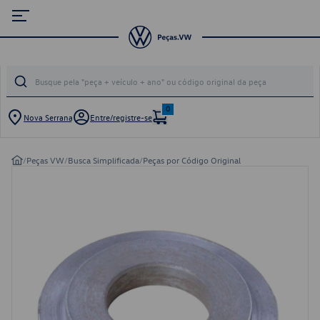
0
Nova Serrana
Entre/registre-se
/
Peças VW
/
Busca Simplificada
/
Peças por Código Original