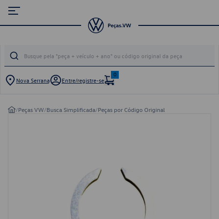
0
Nova Serrana
Entre/registre-se
/
Peças VW
/
Busca Simplificada
/
Peças por Código Original