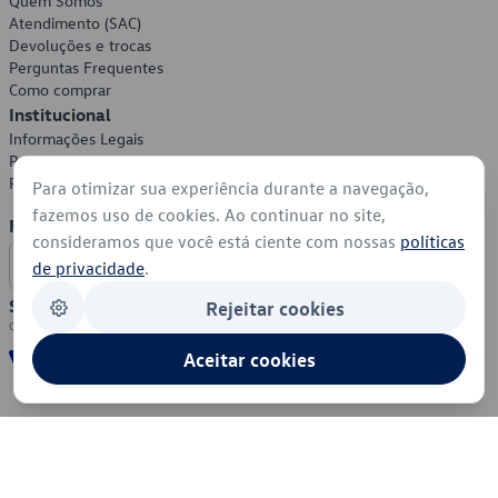
Quem Somos
Atendimento (SAC)
Devoluções e trocas
Perguntas Frequentes
Como comprar
Institucional
Informações Legais
Política de Privacidade
Política de Cookies
Para otimizar sua experiência durante a navegação,
fazemos uso de cookies. Ao continuar no site,
Formas de Pagamento
consideramos que você está ciente com nossas
políticas
de privacidade
.
Segurança
Rejeitar cookies
Aceitar cookies
© 2026 - Volkswagen do Brasil - Todos os direitos reservados