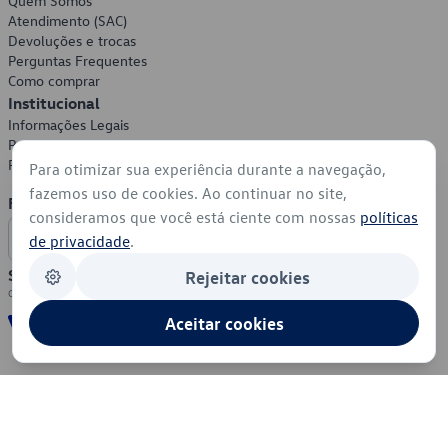
Quem Somos
Atendimento (SAC)
Devoluções e trocas
Perguntas Frequentes
Como comprar
Institucional
Informações Legais
Política de Privacidade
Política de Cookies
Para otimizar sua experiência durante a navegação,
fazemos uso de cookies. Ao continuar no site,
Formas de Pagamento
consideramos que você está ciente com nossas
políticas
de privacidade
.
Segurança
Rejeitar cookies
Aceitar cookies
© 2026 - Volkswagen do Brasil - Todos os direitos reservados