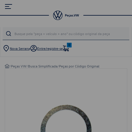
0
Nova Serrana
Entre/registre-se
/
Peças VW
/
Busca Simplificada
/
Peças por Código Original