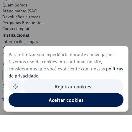
Quem Somos
Atendimento (SAC)
Devoluções e trocas
Perguntas Frequentes
Como comprar
Institucional
Informações Legais
Política de Privacidade
Política de Cookies
Para otimizar sua experiência durante a navegação,
fazemos uso de cookies. Ao continuar no site,
Formas de Pagamento
consideramos que você está ciente com nossas
políticas
de privacidade
.
Segurança
Rejeitar cookies
Aceitar cookies
© 2026 - Volkswagen do Brasil - Todos os direitos reservados