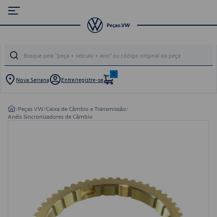
0
Nova Serrana
Entre/registre-se
/
Peças VW
/
Caixa de Câmbio e Transmissão
/
Anéis Sincronizadores de Câmbio