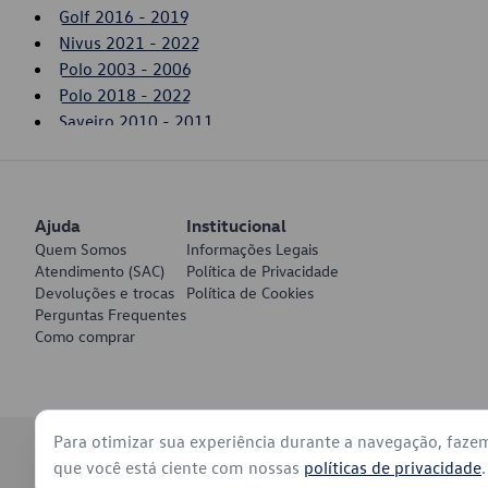
Golf 2016 - 2019
Nivus 2021 - 2022
Polo 2003 - 2006
Polo 2018 - 2022
Saveiro 2010 - 2011
SpaceFox 2006 - 2010
T-Cross 2020 - 2022
Up! 2014 - 2017
Ajuda
Virtus 2018 - 2022
Institucional
Quem Somos
Informações Legais
Voyage 2009 - 2011
Atendimento (SAC)
Política de Privacidade
Devoluções e trocas
Política de Cookies
Perguntas Frequentes
Como comprar
Para otimizar sua experiência durante a navegação, faze
© 2026 - Volkswagen do Brasil - Todos os direitos reservados
que você está ciente com nossas
políticas de privacidade
.