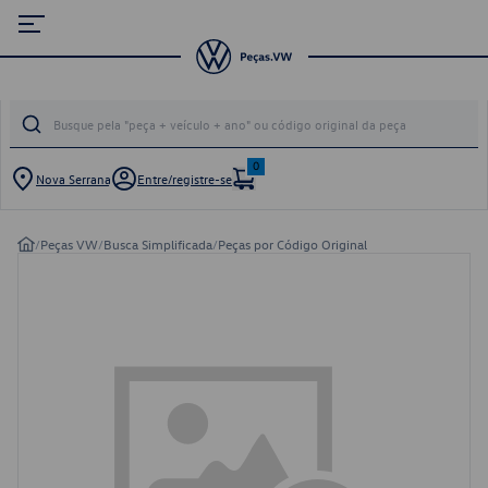
0
Nova Serrana
Entre/registre-se
/
Peças VW
/
Busca Simplificada
/
Peças por Código Original