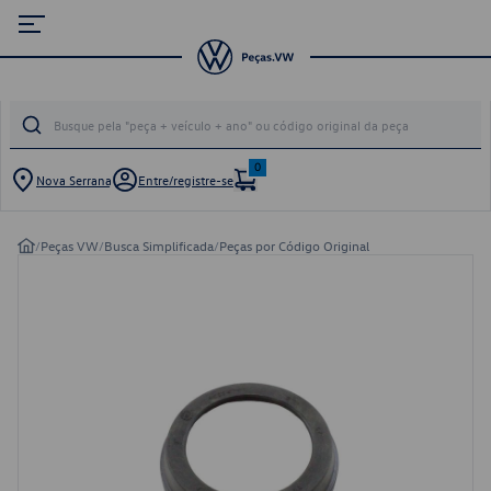
0
Nova Serrana
Entre/registre-se
/
Peças VW
/
Busca Simplificada
/
Peças por Código Original