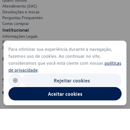
Quem Somos
Atendimento (SAC)
Devoluções e trocas
Perguntas Frequentes
Como comprar
Institucional
Informações Legais
Política de Privacidade
Política de Cookies
Para otimizar sua experiência durante a navegação,
fazemos uso de cookies. Ao continuar no site,
Formas de Pagamento
consideramos que você está ciente com nossas
políticas
de privacidade
.
Segurança
Rejeitar cookies
Aceitar cookies
© 2026 - Volkswagen do Brasil - Todos os direitos reservados