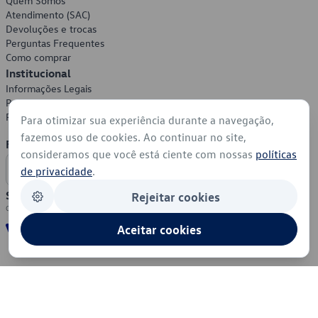
Quem Somos
Atendimento (SAC)
Devoluções e trocas
Perguntas Frequentes
Como comprar
Institucional
Informações Legais
Política de Privacidade
Política de Cookies
Para otimizar sua experiência durante a navegação,
fazemos uso de cookies. Ao continuar no site,
Formas de Pagamento
consideramos que você está ciente com nossas
políticas
de privacidade
.
Segurança
Rejeitar cookies
Aceitar cookies
© 2026 - Volkswagen do Brasil - Todos os direitos reservados