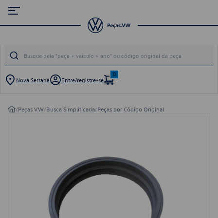
0
Nova Serrana
Entre/registre-se
/
Peças VW
/
Busca Simplificada
/
Peças por Código Original