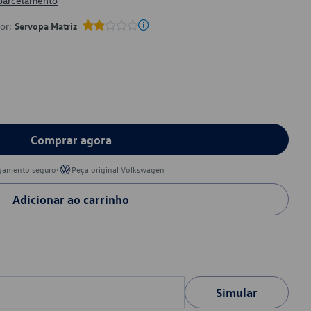
 parcelamento
por:
Servopa Matriz
Comprar agora
•
gamento seguro
Peça original Volkswagen
Adicionar ao carrinho
Simular