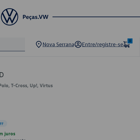
0
Nova Serrana
Entre/registre-se
1D
Polo, T-Cross, Up!, Virtus
FF
m juros