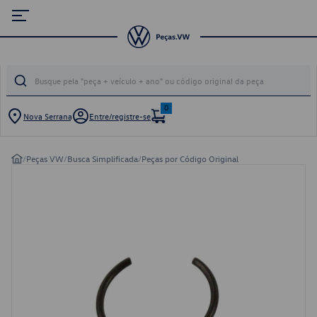
0
Nova Serrana
Entre/registre-se
/
Peças VW
/
Busca Simplificada
/
Peças por Código Original