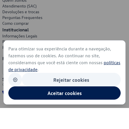
Quem Somos
Atendimento (SAC)
Devoluções e trocas
Perguntas Frequentes
Como comprar
Institucional
Informações Legais
Política de Privacidade
Política de Cookies
Para otimizar sua experiência durante a navegação,
fazemos uso de cookies. Ao continuar no site,
Formas de Pagamento
consideramos que você está ciente com nossas
políticas
de privacidade
.
Segurança
Rejeitar cookies
Aceitar cookies
© 2026 - Volkswagen do Brasil - Todos os direitos reservados