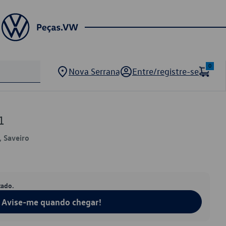
0
Nova Serrana
Entre/registre-se
1
, Saveiro
tado.
Avise-me quando chegar!