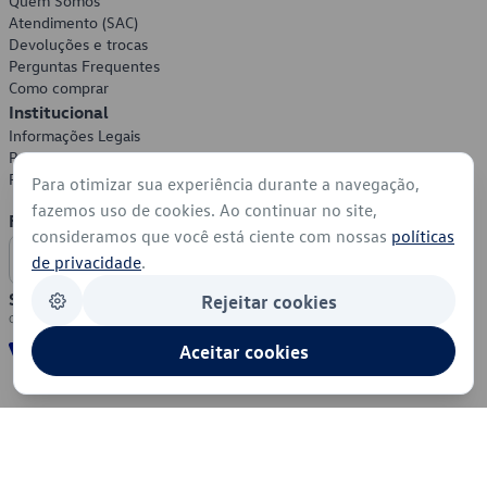
Quem Somos
Atendimento (SAC)
Devoluções e trocas
Perguntas Frequentes
Como comprar
Institucional
Informações Legais
Política de Privacidade
Política de Cookies
Para otimizar sua experiência durante a navegação,
fazemos uso de cookies. Ao continuar no site,
Formas de Pagamento
consideramos que você está ciente com nossas
políticas
de privacidade
.
Segurança
Rejeitar cookies
Aceitar cookies
© 2026 - Volkswagen do Brasil - Todos os direitos reservados