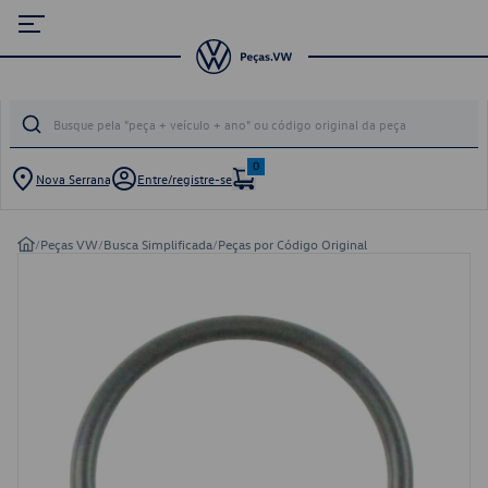
0
Nova Serrana
Entre/registre-se
/
Peças VW
/
Busca Simplificada
/
Peças por Código Original