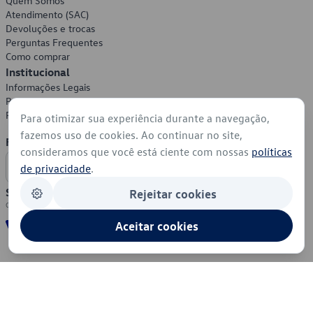
Quem Somos
Atendimento (SAC)
Devoluções e trocas
Perguntas Frequentes
Como comprar
Institucional
Informações Legais
Política de Privacidade
Política de Cookies
Para otimizar sua experiência durante a navegação,
fazemos uso de cookies. Ao continuar no site,
Formas de Pagamento
consideramos que você está ciente com nossas
políticas
de privacidade
.
Segurança
Rejeitar cookies
Aceitar cookies
© 2026 - Volkswagen do Brasil - Todos os direitos reservados