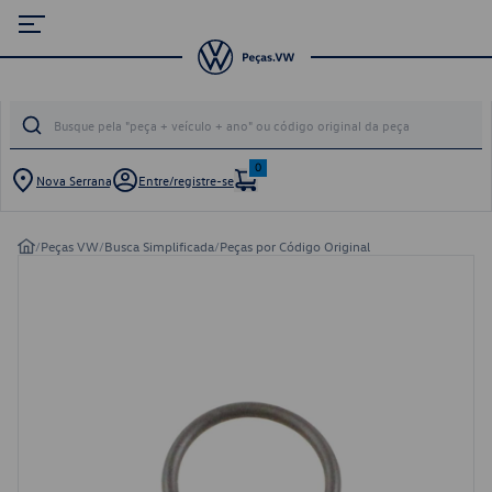
0
Nova Serrana
Entre/registre-se
/
Peças VW
/
Busca Simplificada
/
Peças por Código Original