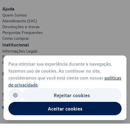
Ajuda
Quem Somos
Atendimento (SAC)
Devoluções e trocas
Perguntas Frequentes
Como comprar
Institucional
Informações Legais
Política de Privacidade
Política de Cookies
Para otimizar sua experiência durante a navegação,
fazemos uso de cookies. Ao continuar no site,
Formas de Pagamento
consideramos que você está ciente com nossas
políticas
de privacidade
.
Segurança
Rejeitar cookies
Aceitar cookies