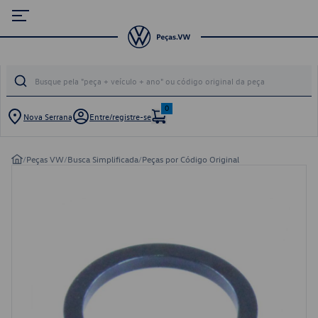
0
Nova Serrana
Entre/registre-se
/
Peças VW
/
Busca Simplificada
/
Peças por Código Original