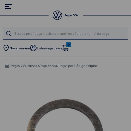
0
Nova Serrana
Entre/registre-se
/
Peças VW
/
Busca Simplificada
/
Peças por Código Original