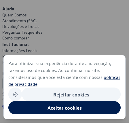
Ajuda
Quem Somos
Atendimento (SAC)
Devoluções e trocas
Perguntas Frequentes
Como comprar
Institucional
Informações Legais
Política de Privacidade
Política de Cookies
Para otimizar sua experiência durante a navegação,
fazemos uso de cookies. Ao continuar no site,
Formas de Pagamento
consideramos que você está ciente com nossas
políticas
de privacidade
.
Segurança
Rejeitar cookies
Aceitar cookies