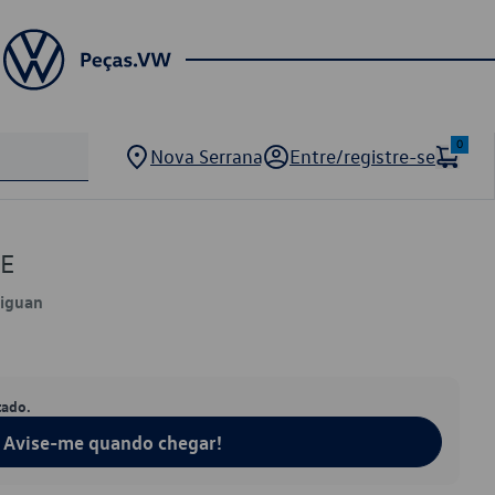
0
Nova Serrana
Entre/registre-se
0E
Tiguan
tado.
Avise-me quando chegar!