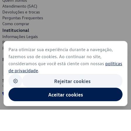
Quem Somos
Atendimento (SAC)
Devoluções e trocas
Perguntas Frequentes
Como comprar
Institucional
Informações Legais
Política de Privacidade
Política de Cookies
Para otimizar sua experiência durante a navegação,
fazemos uso de cookies. Ao continuar no site,
Formas de Pagamento
consideramos que você está ciente com nossas
políticas
de privacidade
.
Segurança
Rejeitar cookies
Aceitar cookies
© 2026 - Volkswagen do Brasil - Todos os direitos reservados