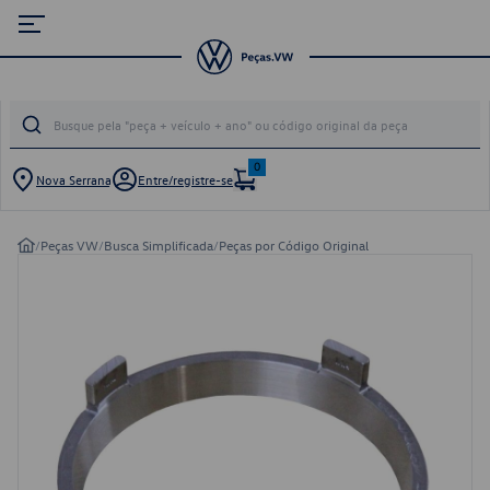
0
Nova Serrana
Entre/registre-se
/
Peças VW
/
Busca Simplificada
/
Peças por Código Original