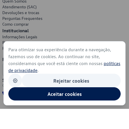
Quem Somos
Atendimento (SAC)
Devoluções e trocas
Perguntas Frequentes
Como comprar
Institucional
Informações Legais
Política de Privacidade
Política de Cookies
Para otimizar sua experiência durante a navegação,
fazemos uso de cookies. Ao continuar no site,
Formas de Pagamento
consideramos que você está ciente com nossas
políticas
de privacidade
.
Segurança
Rejeitar cookies
Aceitar cookies
© 2026 - Volkswagen do Brasil - Todos os direitos reservados