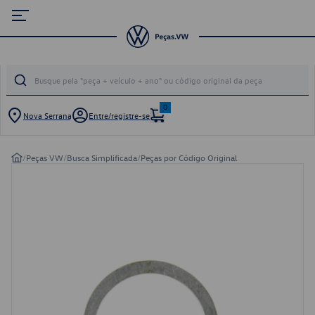
0
Nova Serrana
Entre/registre-se
/
Peças VW
/
Busca Simplificada
/
Peças por Código Original