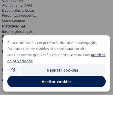
Quem Somos
Atendimento (SAC)
Devoluções e trocas
Perguntas Frequentes
Como comprar
Institucional
Informações Legais
Política de Privacidade
Política de Cookies
Para otimizar sua experiência durante a navegação,
fazemos uso de cookies. Ao continuar no site,
Formas de Pagamento
consideramos que você está ciente com nossas
políticas
de privacidade
.
Segurança
Rejeitar cookies
Aceitar cookies
© 2026 - Volkswagen do Brasil - Todos os direitos reservados