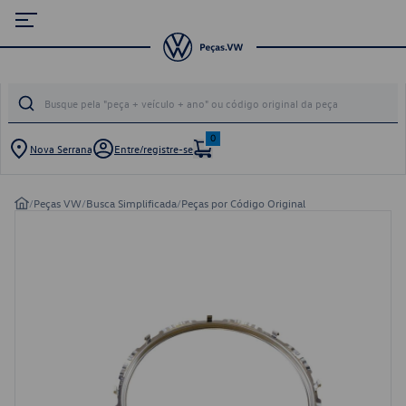
0
Nova Serrana
Entre/registre-se
/
Peças VW
/
Busca Simplificada
/
Peças por Código Original