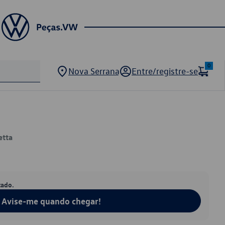
0
Nova Serrana
Entre/registre-se
etta
tado.
Avise-me quando chegar!