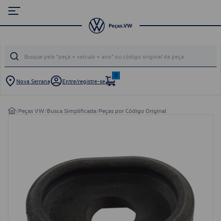
0
Nova Serrana
Entre/registre-se
/
Peças VW
/
Busca Simplificada
/
Peças por Código Original