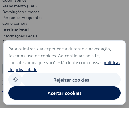
Quem Somos
Atendimento (SAC)
Devoluções e trocas
Perguntas Frequentes
Como comprar
Institucional
Informações Legais
Política de Privacidade
Política de Cookies
Para otimizar sua experiência durante a navegação,
fazemos uso de cookies. Ao continuar no site,
Formas de Pagamento
consideramos que você está ciente com nossas
políticas
de privacidade
.
Segurança
Rejeitar cookies
Aceitar cookies
© 2026 - Volkswagen do Brasil - Todos os direitos reservados