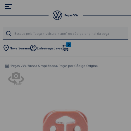
0
Nova Serrana
Entre/registre-se
/
Peças VW
/
Busca Simplificada
/
Peças por Código Original