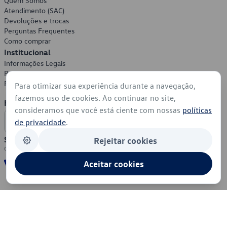
Quem Somos
Atendimento (SAC)
Devoluções e trocas
Perguntas Frequentes
Como comprar
Institucional
Informações Legais
Política de Privacidade
Política de Cookies
Para otimizar sua experiência durante a navegação,
fazemos uso de cookies. Ao continuar no site,
Formas de Pagamento
consideramos que você está ciente com nossas
políticas
de privacidade
.
Segurança
Rejeitar cookies
Aceitar cookies
© 2026 - Volkswagen do Brasil - Todos os direitos reservados