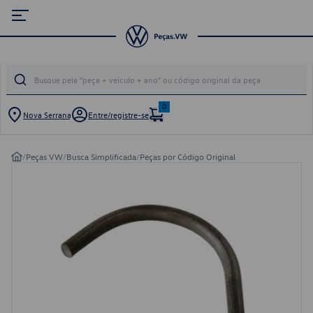
0
Nova Serrana
Entre/registre-se
/
Peças VW
/
Busca Simplificada
/
Peças por Código Original