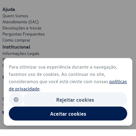
Ajuda
Quem Somos
Atendimento (SAC)
Devoluções e trocas
Perguntas Frequentes
Como comprar
Institucional
Informações Legais
Política de Privacidade
Política de Cookies
Para otimizar sua experiência durante a navegação,
fazemos uso de cookies. Ao continuar no site,
Formas de Pagamento
consideramos que você está ciente com nossas
políticas
de privacidade
.
Segurança
Rejeitar cookies
Aceitar cookies