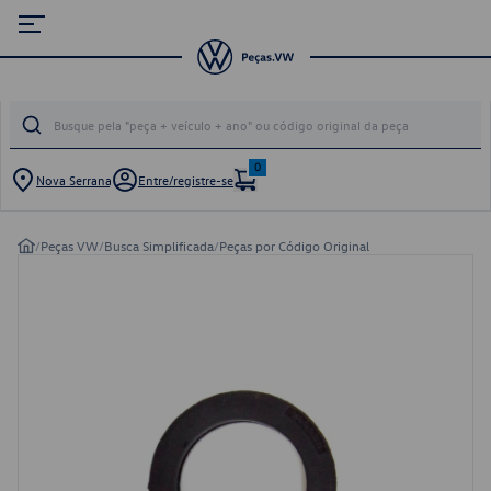
0
Nova Serrana
Entre/registre-se
/
Peças VW
/
Busca Simplificada
/
Peças por Código Original