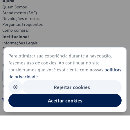
Ajuda
Quem Somos
Atendimento (SAC)
Devoluções e trocas
Perguntas Frequentes
Como comprar
Institucional
Informações Legais
Política de Privacidade
Política de Cookies
Para otimizar sua experiência durante a navegação,
fazemos uso de cookies. Ao continuar no site,
Formas de Pagamento
consideramos que você está ciente com nossas
políticas
de privacidade
.
Segurança
Rejeitar cookies
Aceitar cookies
© 2026 - Volkswagen do Brasil - Todos os direitos reservados