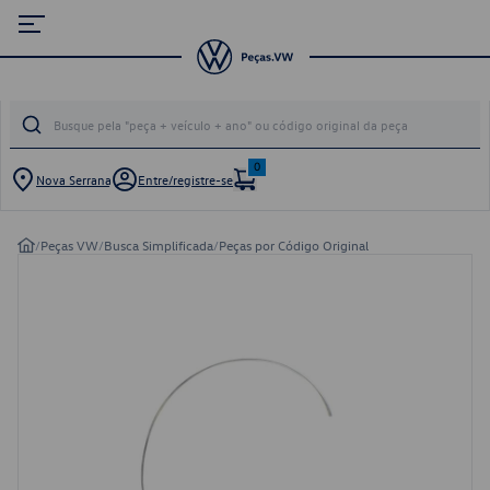
0
Nova Serrana
Entre/registre-se
/
Peças VW
/
Busca Simplificada
/
Peças por Código Original