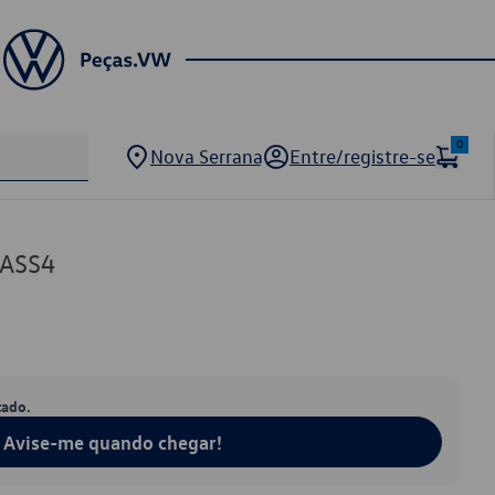
0
Nova Serrana
Entre/registre-se
8ASS4
tado.
Avise-me quando chegar!