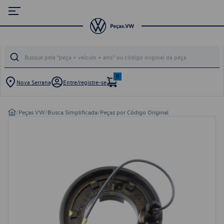
0
Nova Serrana
Entre/registre-se
/
Peças VW
/
Busca Simplificada
/
Peças por Código Original