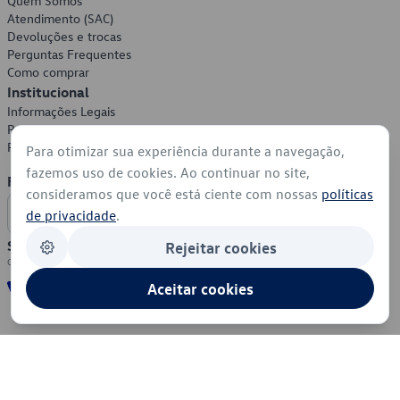
Quem Somos
Atendimento (SAC)
Devoluções e trocas
Perguntas Frequentes
Como comprar
Institucional
Informações Legais
Política de Privacidade
Política de Cookies
Para otimizar sua experiência durante a navegação,
fazemos uso de cookies. Ao continuar no site,
Formas de Pagamento
consideramos que você está ciente com nossas
políticas
de privacidade
.
Segurança
Rejeitar cookies
Aceitar cookies
© 2026 - Volkswagen do Brasil - Todos os direitos reservados