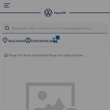
0
Nova Serrana
Entre/registre-se
/
Peças VW
/
Busca Simplificada
/
Peças por Código Original