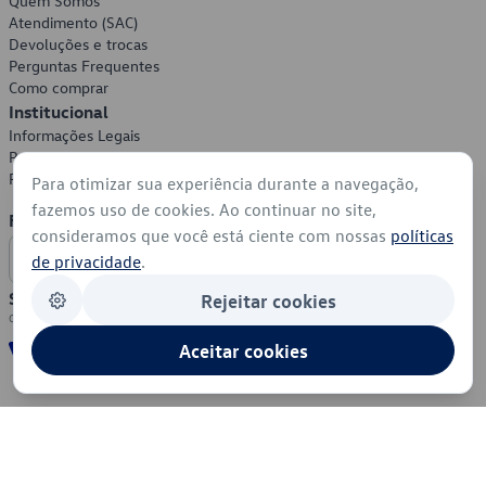
Quem Somos
Atendimento (SAC)
Devoluções e trocas
Perguntas Frequentes
Como comprar
Institucional
Informações Legais
Política de Privacidade
Política de Cookies
Para otimizar sua experiência durante a navegação,
fazemos uso de cookies. Ao continuar no site,
Formas de Pagamento
consideramos que você está ciente com nossas
políticas
de privacidade
.
Segurança
Rejeitar cookies
Aceitar cookies
© 2026 - Volkswagen do Brasil - Todos os direitos reservados