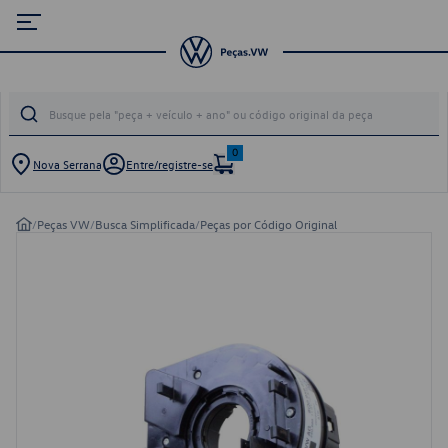
0
Nova Serrana
Entre/registre-se
/
Peças VW
/
Busca Simplificada
/
Peças por Código Original