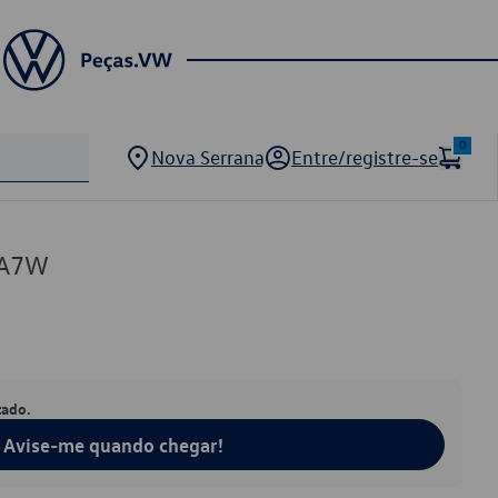
0
Nova Serrana
Entre/registre-se
0A7W
tado.
Avise-me quando chegar!