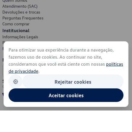
Quem Somos
Atendimento (SAC)
Devoluções e trocas
Perguntas Frequentes
Como comprar
Institucional
Informações Legais
Política de Privacidade
Política de Cookies
Para otimizar sua experiência durante a navegação,
fazemos uso de cookies. Ao continuar no site,
Formas de Pagamento
consideramos que você está ciente com nossas
políticas
de privacidade
.
Segurança
Rejeitar cookies
Aceitar cookies
© 2026 - Volkswagen do Brasil - Todos os direitos reservados