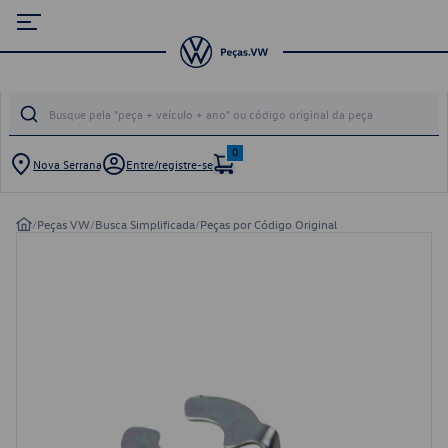
0
Nova Serrana
Entre/registre-se
/
Peças VW
/
Busca Simplificada
/
Peças por Código Original