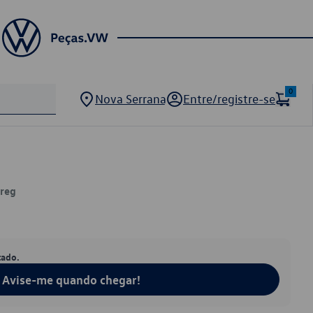
0
Nova Serrana
Entre/registre-se
areg
tado.
Avise-me quando chegar!