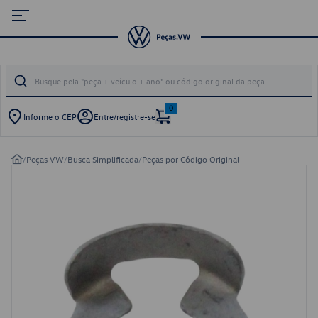
0
Informe o CEP
Entre/registre-se
/
Peças VW
/
Busca Simplificada
/
Peças por Código Original