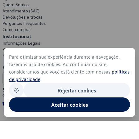
Quem Somos
Atendimento (SAC)
Devoluções e trocas
Perguntas Frequentes
Como comprar
Institucional
Informações Legais
Política de Privacidade
Política de Cookies
Para otimizar sua experiência durante a navegação,
fazemos uso de cookies. Ao continuar no site,
Formas de Pagamento
consideramos que você está ciente com nossas
políticas
de privacidade
.
Segurança
Rejeitar cookies
Aceitar cookies
© 2026 - Volkswagen do Brasil - Todos os direitos reservados