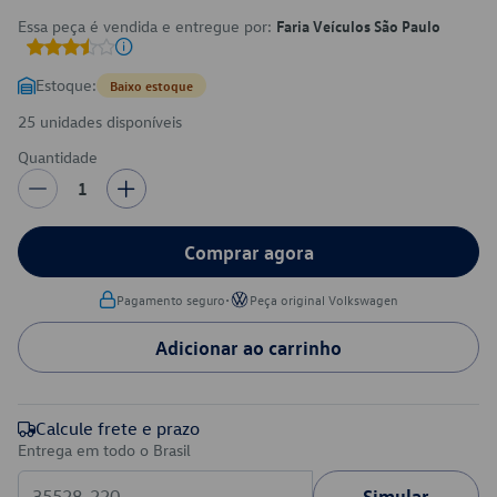
Essa peça é vendida e entregue por:
Faria Veículos São Paulo
Estoque:
Baixo estoque
25 unidades disponíveis
Quantidade
1
Comprar agora
•
Pagamento seguro
Peça original Volkswagen
Adicionar ao carrinho
Calcule frete e prazo
Entrega em todo o Brasil
Simular