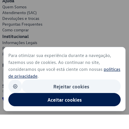
Ajuda
Quem Somos
Atendimento (SAC)
Devoluções e trocas
Perguntas Frequentes
Como comprar
Institucional
Informações Legais
Política de Privacidade
Política de Cookies
Para otimizar sua experiência durante a navegação,
fazemos uso de cookies. Ao continuar no site,
Formas de Pagamento
consideramos que você está ciente com nossas
políticas
de privacidade
.
Segurança
Rejeitar cookies
Aceitar cookies
© 2026 - Volkswagen do Brasil - Todos os direitos reservados