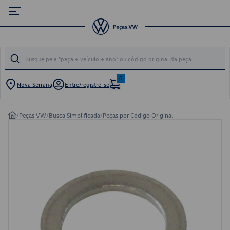
0
Nova Serrana
Entre/registre-se
/
Peças VW
/
Busca Simplificada
/
Peças por Código Original