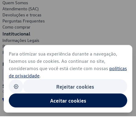
Quem Somos
Atendimento (SAC)
Devoluções e trocas
Perguntas Frequentes
Como comprar
Institucional
Informações Legais
Política de Privacidade
Política de Cookies
Para otimizar sua experiência durante a navegação,
fazemos uso de cookies. Ao continuar no site,
Formas de Pagamento
consideramos que você está ciente com nossas
políticas
de privacidade
.
Segurança
Rejeitar cookies
Aceitar cookies
© 2026 - Volkswagen do Brasil - Todos os direitos reservados