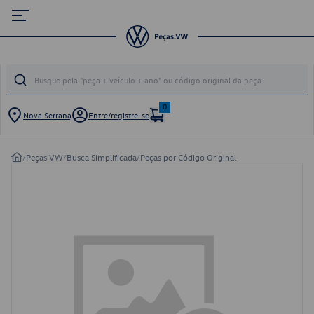
0
Nova Serrana
Entre/registre-se
/
Peças VW
/
Busca Simplificada
/
Peças por Código Original