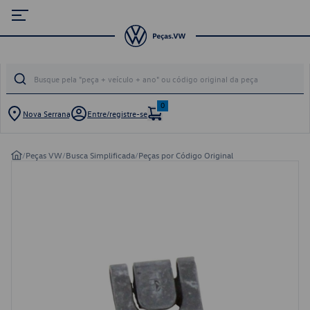
0
Nova Serrana
Entre/registre-se
/
Peças VW
/
Busca Simplificada
/
Peças por Código Original