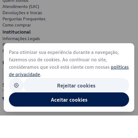
Quem Somos
Atendimento (SAC)
Devoluções e trocas
Perguntas Frequentes
Como comprar
Institucional
Informações Legais
Política de Privacidade
Política de Cookies
Para otimizar sua experiência durante a navegação,
fazemos uso de cookies. Ao continuar no site,
Formas de Pagamento
consideramos que você está ciente com nossas
políticas
de privacidade
.
Segurança
Rejeitar cookies
Aceitar cookies
© 2026 - Volkswagen do Brasil - Todos os direitos reservados