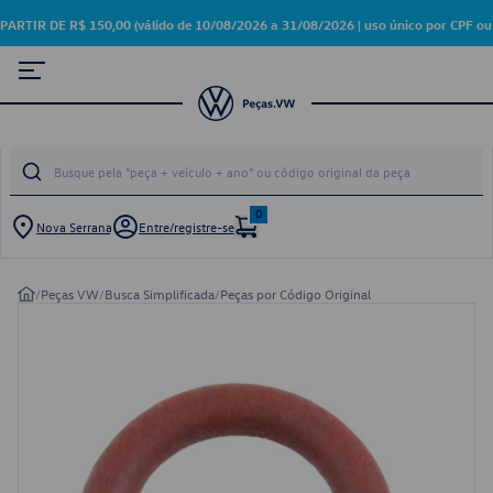
R DE R$ 150,00 (válido de 10/08/2026 a 31/08/2026 | uso único por CPF ou 
0
Nova Serrana
Entre/registre-se
/
Peças VW
/
Busca Simplificada
/
Peças por Código Original