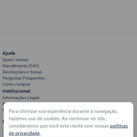
Ajuda
Quem Somos
Atendimento (SAC)
Devoluções e trocas
Perguntas Frequentes
Como comprar
Institucional
Informações Legais
Política de Privacidade
Política de Cookies
Para otimizar sua experiência durante a navegação,
fazemos uso de cookies. Ao continuar no site,
Formas de Pagamento
consideramos que você está ciente com nossas
políticas
de privacidade
.