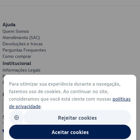
Ajuda
Quem Somos
Atendimento (SAC)
Devoluções e trocas
Perguntas Frequentes
Como comprar
Institucional
Informações Legais
Política de Privacidade
Política de Cookies
Para otimizar sua experiência durante a navegação,
fazemos uso de cookies. Ao continuar no site,
Formas de Pagamento
consideramos que você está ciente com nossas
políticas
de privacidade
.
Segurança
Rejeitar cookies
Aceitar cookies