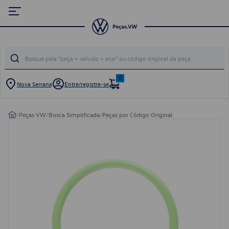
0
Nova Serrana
Entre/registre-se
/
Peças VW
/
Busca Simplificada
/
Peças por Código Original