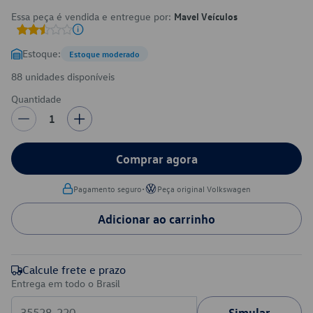
Essa peça é vendida e entregue por:
Mavel Veículos
Estoque:
Estoque moderado
88 unidades disponíveis
Quantidade
1
Comprar agora
•
Pagamento seguro
Peça original Volkswagen
Adicionar ao carrinho
Calcule frete e prazo
Entrega em todo o Brasil
Simular