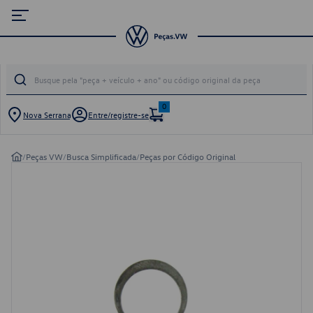
0
Nova Serrana
Entre/registre-se
/
Peças VW
/
Busca Simplificada
/
Peças por Código Original