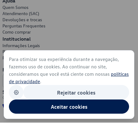
Ajuda
Quem Somos
Atendimento (SAC)
Devoluções e trocas
Perguntas Frequentes
Como comprar
Institucional
Informações Legais
Política de Privacidade
Política de Cookies
Para otimizar sua experiência durante a navegação,
fazemos uso de cookies. Ao continuar no site,
Formas de Pagamento
consideramos que você está ciente com nossas
políticas
de privacidade
.
Segurança
Rejeitar cookies
Aceitar cookies
© 2026 - Volkswagen do Brasil - Todos os direitos reservados