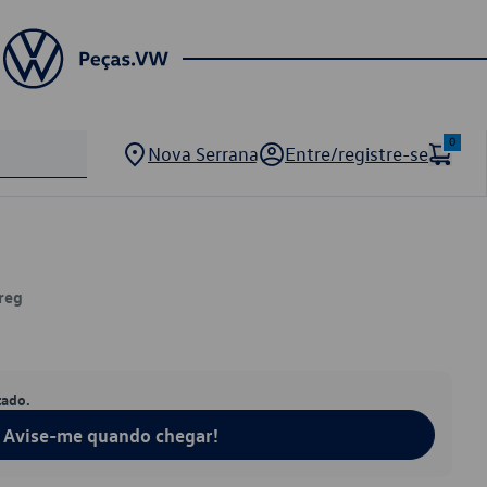
0
Nova Serrana
Entre/registre-se
reg
tado.
Avise-me quando chegar!