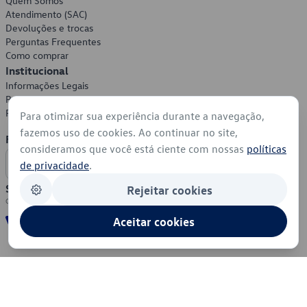
Quem Somos
Atendimento (SAC)
Devoluções e trocas
Perguntas Frequentes
Como comprar
Institucional
Informações Legais
Política de Privacidade
Política de Cookies
Para otimizar sua experiência durante a navegação,
fazemos uso de cookies. Ao continuar no site,
Formas de Pagamento
consideramos que você está ciente com nossas
políticas
de privacidade
.
Segurança
Rejeitar cookies
Aceitar cookies
© 2026 - Volkswagen do Brasil - Todos os direitos reservados