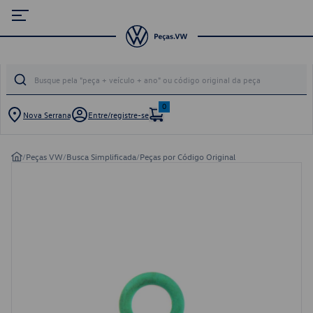
0
Nova Serrana
Entre/registre-se
/
Peças VW
/
Busca Simplificada
/
Peças por Código Original