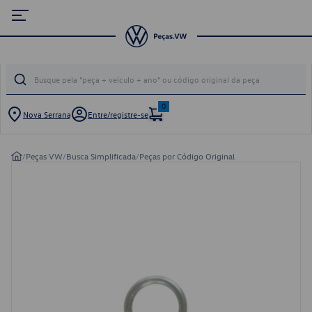
0
Nova Serrana
Entre/registre-se
/
Peças VW
/
Busca Simplificada
/
Peças por Código Original