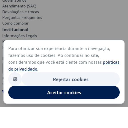
Quem Somos
Atendimento (SAC)
Devoluções e trocas
Perguntas Frequentes
Como comprar
Institucional
Informações Legais
Política de Privacidade
Política de Cookies
Para otimizar sua experiência durante a navegação,
fazemos uso de cookies. Ao continuar no site,
Formas de Pagamento
consideramos que você está ciente com nossas
políticas
de privacidade
.
Segurança
Rejeitar cookies
Aceitar cookies
© 2026 - Volkswagen do Brasil - Todos os direitos reservados