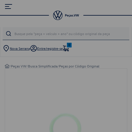
0
Nova Serrana
Entre/registre-se
/
Peças VW
/
Busca Simplificada
/
Peças por Código Original