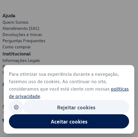
Ajuda
Quem Somos
Atendimento (SAC)
Devoluções e trocas
Perguntas Frequentes
Como comprar
Institucional
Informações Legais
Política de Privacidade
Política de Cookies
Para otimizar sua experiência durante a navegação,
fazemos uso de cookies. Ao continuar no site,
Formas de Pagamento
consideramos que você está ciente com nossas
políticas
de privacidade
.
Segurança
Rejeitar cookies
Aceitar cookies