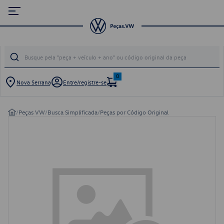
0
Nova Serrana
Entre/registre-se
/
Peças VW
/
Busca Simplificada
/
Peças por Código Original