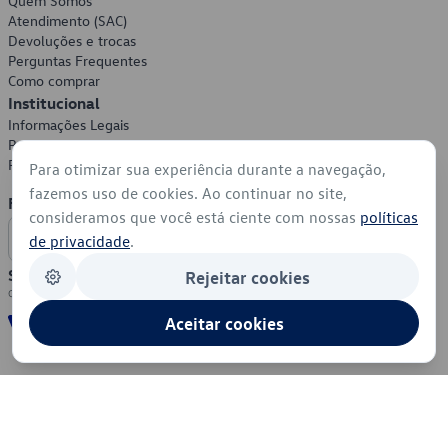
Quem Somos
Atendimento (SAC)
Devoluções e trocas
Perguntas Frequentes
Como comprar
Institucional
Informações Legais
Política de Privacidade
Política de Cookies
Para otimizar sua experiência durante a navegação,
fazemos uso de cookies. Ao continuar no site,
Formas de Pagamento
consideramos que você está ciente com nossas
políticas
de privacidade
.
Segurança
Rejeitar cookies
Aceitar cookies
© 2026 - Volkswagen do Brasil - Todos os direitos reservados