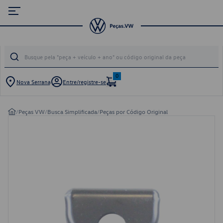
0
Nova Serrana
Entre/registre-se
/
Peças VW
/
Busca Simplificada
/
Peças por Código Original