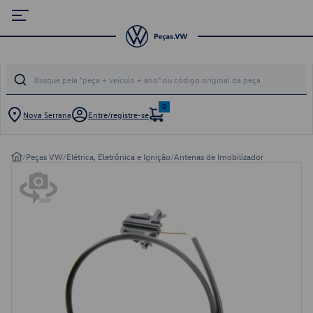
0
Nova Serrana
Entre/registre-se
/
Peças VW
/
Elétrica, Eletrônica e Ignição
/
Antenas de Imobilizador