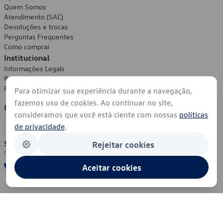
Quem Somos
Atendimento (SAC)
Devoluções e trocas
Perguntas Frequentes
Como comprar
Institucional
Informações Legais
Política de Privacidade
Política de Cookies
Para otimizar sua experiência durante a navegação,
fazemos uso de cookies. Ao continuar no site,
Formas de Pagamento
consideramos que você está ciente com nossas
políticas
de privacidade
.
Segurança
Rejeitar cookies
Aceitar cookies
© 2026 - Volkswagen do Brasil - Todos os direitos reservados