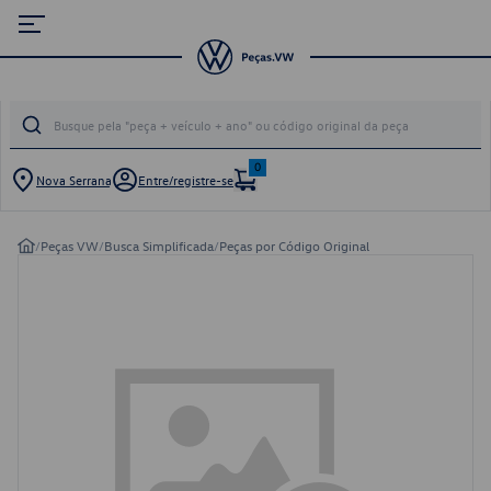
0
Nova Serrana
Entre/registre-se
/
Peças VW
/
Busca Simplificada
/
Peças por Código Original