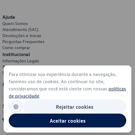
Ajuda
Quem Somos
Atendimento (SAC)
Devoluções e trocas
Perguntas Frequentes
Como comprar
Institucional
Informações Legais
Política de Privacidade
Política de Cookies
Para otimizar sua experiência durante a navegação,
fazemos uso de cookies. Ao continuar no site,
Formas de Pagamento
consideramos que você está ciente com nossas
políticas
de privacidade
.
Segurança
Rejeitar cookies
Aceitar cookies