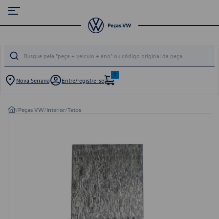
0
Nova Serrana
Entre/registre-se
/
Peças VW
/
Interior
/
Tetos